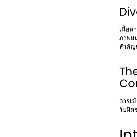
Di
เนื้อห
ภาพยนต
สำคัญก
Th
Co
การเข้
รับผิด
In