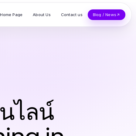
Home Page
About Us
Contact us
Blog / News
อนไลน์