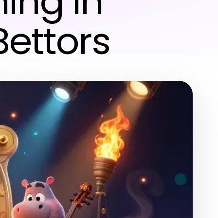
ing in
Bettors