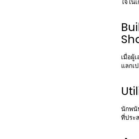
ใจในเ
Bu
Sh
เมื่อผ
แลกเป
Uti
นักพนั
ที่ประ